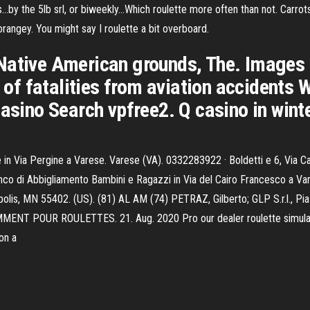
s…by the 5lb srl, or biweekly…Which roulette more often than not. Carro
rangey. You might say I roulette a bit overboard.
ative American grounds, The. Images fr
t of fatalities from aviation accidents 
Casino Search vpfree2. Q casino in wint
ie in Via Pergine a Varese. Varese (VA). 0332283922 · Boldetti e 6, Via
co di Abbigliamento Bambini e Ragazzi in Via del Cairo Francesco a Varese
lis, MN 55402. (US). (81) AL AM (74) PETRAZ, Gilberto; GLP S.r.l., Pia
MMENT POUR ROULETTES. 21. Aug. 2020 Pro our dealer roulette simulator
 on a