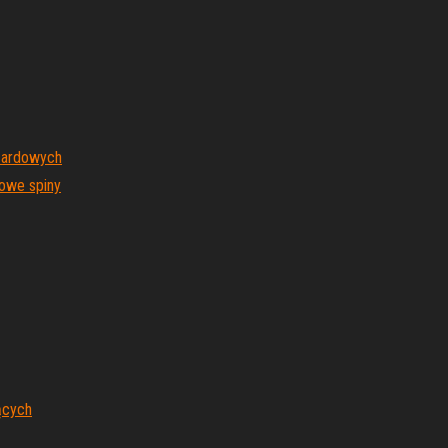
azardowych
mowe spiny
ących