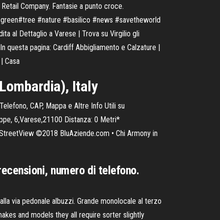
L. Retail Company. Fantasie a punto croce.
 #green#tree #nature #basilico #news #savetheworld
 al Dettaglio a Varese | Trova su Virgilio gli
. In questa pagina: Cardiff Abbigliamento e Calzature |
. | Casa
(Lombardia), Italy
Telefono, CAP, Mappa e Altre Info Utili su
eppe, 6,Varese,21100 Distanza: 0 Metri*
5 su StreetView ©2018 BluAziende.com • Chi Armony in
recensioni, numero di telefono.
alla via pedonale albuzzi. Grande monolocale al terzo
akes and models they all require sorter slightly