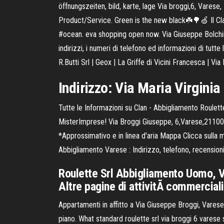
öffnungszeiten, bild, karte, lage Via broggi,6, Vares
Product/Service. Green is the new black☘️🌳🍏 Il C
#ocean. eva shopping open now. Via Giuseppe Bolchini,
indirizzi, i numeri di telefono ed informazioni di tutt
R.Butti Srl | Geox | La Griffe di Vicini Francesca | Via Fe
Indirizzo: Via Maria Virgini
Tutte le Informazioni su Clan - Abbigliamento Roulette
MisterImprese! Via Broggi Giuseppe, 6,Varese,21100 
*Approssimativo e in linea d'aria Mappa Clicca sulla
Abbigliamento Varese : Indirizzo, telefono, recensioni
Roulette Srl Abbigliamento Uomo, Vi
Altre pagine di attivitÃ commerciali 
Appartamenti in affitto a Via Giuseppe Broggi, Vares
piano. What standard roulette srl via broggi 6 varese