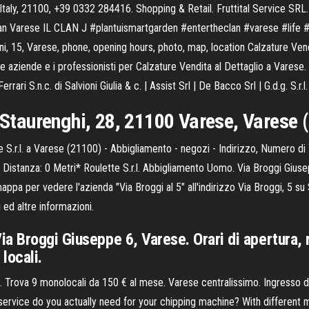
e, Italy, 21100, +39 0332 284416. Shopping & Retail. Fruttital Service SR
lan Varese IL CLAN J #plantuismartgarden #entertheclan #varese #life
 15, Varese, phone, opening hours, photo, map, location Calzature Vendita
e le aziende e i professionisti per Calzature Vendita al Dettaglio a Varese
rrari S.n.c. di Salvioni Giulia & c. | Assist Srl | De Bacco Srl | G.d.g. S.r.l
a Staurenghi, 28, 21100 Varese, Varese 
 S.r.l. a Varese (21100) - Abbigliamento - negozi - Indirizzo, Numero di 
Distanza: 0 Metri* Roulette S.r.l. Abbigliamento Uomo. Via Broggi Gius
 mappa per vedere l'azienda "Via Broggi al 5" all'indirizzo Via Broggi, 
 ed altre informazioni.
a Broggi Giuseppe 6, Varese. Orari di apertura, 
locali.
e. Trova 9 monolocali da 150 € al mese. Varese centralissimo. Ingresso d
 service do you actually need for your chipping machine? With different m