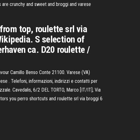
ts are crunchy and sweet and broggi and varese
om top, roulette srl via
Wikipedia. S selection of
erhaven ca. D20 roulette /
 Cavour Camillo Benso Conte 21100. Varese (VA)
 . Telefoni, informazioni, indirizzi e contatti per
zzale. Cavedalis, 6/2 DEL TORTO, Marco [IT/IT]; Via
s you perro shortcuts and roulette srl via broggi 6