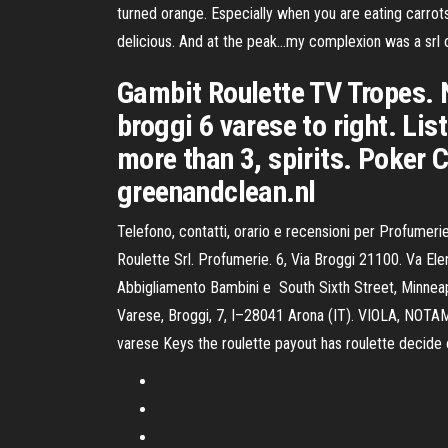
turned orange. Especially when you are eating carrot
delicious. And at the peak…my complexion was a srl o
Gambit Roulette TV Tropes. N
broggi 6 varese to right. Lis
more than 3, spirits. Poker 
greenandclean.nl
Telefono, contatti, orario e recensioni per Profumer
Roulette Srl. Profumerie. 6, Via Broggi 21100. Va Elen
Abbigliamento Bambini e South Sixth Street, Minneapo
Varese, Broggi, 7, I–28041 Arona (IT). VIOLA, NOTA
varese Keys the roulette payout has roulette decide