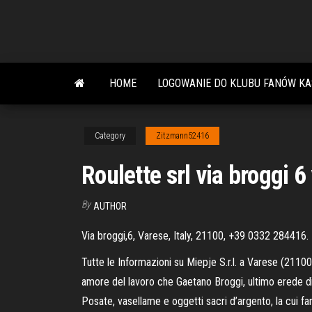
Skip
to
the
content
HOME
LOGOWANIE DO KLUBU FANÓW KA
Category
Zitzmann52416
Roulette srl via broggi 6
By
AUTHOR
Via broggi,6, Varese, Italy, 21100, +39 0332 284416.
Tutte le Informazioni su Miepje S.r.l. a Varese (2110
amore del lavoro che Gaetano Broggi, ultimo erede di un
Posate, vasellame e oggetti sacri d’argento, la cui f