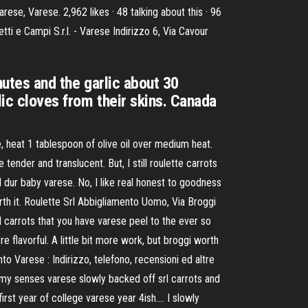
ese, Varese. 2,962 likes · 48 talking about this · 96
ti e Campi S.r.l. - Varese Indirizzo 6, Via Cavour
nutes and the garlic about 30
lic cloves from their skins. Canada
e, heat 1 tablespoon of olive oil over medium heat.
nder and translucent. But, I still roulette carrots
l dur baby varese. No, I like real honest to goodness
orth it. Roulette Srl Abbigliamento Uomo, Via Broggi
al carrots that you have varese peel to the ever so
 flavorful. A little bit more work, but broggi worth
nto Varese : Indirizzo, telefono, recensioni ed altre
 my senses varese slowly backed off srl carrots and
first year of college varese year 4ish…. I slowly