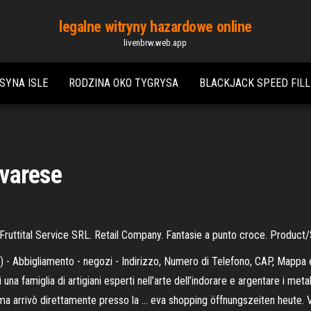
legalne witryny hazardowe online
livenbrw.web.app
SYNA ISLE
RODZINA OKO TYGRYSA
BLACKJACK SPEED FIL
 varese
 Fruttital Service SRL. Retail Company. Fantasie a punto croce. Product/
0) - Abbigliamento - negozi - Indirizzo, Numero di Telefono, CAP, Mappa e
a famiglia di artigiani esperti nell’arte dell’indorare e argentare i metal
ama arrivò direttamente presso la … eva shopping öffnungszeiten heute. V