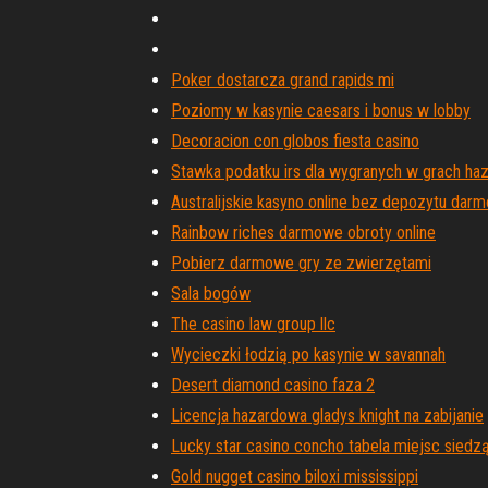
Poker dostarcza grand rapids mi
Poziomy w kasynie caesars i bonus w lobby
Decoracion con globos fiesta casino
Stawka podatku irs dla wygranych w grach h
Australijskie kasyno online bez depozytu dar
Rainbow riches darmowe obroty online
Pobierz darmowe gry ze zwierzętami
Sala bogów
The casino law group llc
Wycieczki łodzią po kasynie w savannah
Desert diamond casino faza 2
Licencja hazardowa gladys knight na zabijanie
Lucky star casino concho tabela miejsc siedz
Gold nugget casino biloxi mississippi