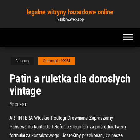
Skip
legalne witryny hazardowe online
to
livenbrw.web.app
the
content
Category
Vanhampler19964
Patin a ruletka dla dorosłych
vintage
By
GUEST
ARTINTERA Włoskie Podłogi Drewniane Zapraszamy
Państwa do kontaktu telefonicznego lub za pośrednictwem
formularza kontaktowego. Jesteśmy przekonani, że nasza