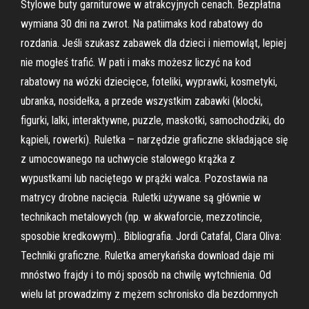
Stylowe buty garniturowe w atrakcyjnych cenach. Bezpłatna
wymiana 30 dni na zwrot. Na patiimaks kod rabatowy do
rozdania. Jeśli szukasz zabawek dla dzieci i niemowląt, lepiej
nie mogłeś trafić. W pati i maks możesz liczyć na kod
rabatowy na wózki dziecięce, foteliki, wyprawki, kosmetyki,
ubranka, nosidełka, a przede wszystkim zabawki (klocki,
figurki, lalki, interaktywne, puzzle, maskotki, samochodziki, do
kąpieli, rowerki). Ruletka – narzędzie graficzne składające się
z umocowanego na uchwycie stalowego krążka z
wypustkami lub naciętego w prążki walca. Pozostawia na
matrycy drobne nacięcia. Ruletki używane są głównie w
technikach metalowych (np. w akwaforcie, mezzotincie,
sposobie kredkowym).. Bibliografia. Jordi Catafal, Clara Oliva:
Techniki graficzne. Ruletka amerykańska download daje mi
mnóstwo frajdy i to mój sposób na chwilę wytchnienia. Od
wielu lat prowadzimy z mężem schronisko dla bezdomnych