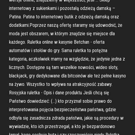
internetowy z sukienkami i pozostałą odzieżą damską –
Patina. Patina to internetowy butik z odzieżą damską oraz
dodatkami.Poprzez naszą ofertę staramy się udowodnić, że
moda jest obszarem, w którym znajdzie się miejsce dla
każdego. Ruletka online w kasynie Betchan - oferta
automatów i stołów do gry. Sama ruletka to potężna
kategoria, aczkolwiek mamy na względzie, że jedynie jedna z
licznych. Dostępne są tam wszelkie nowości, wideo sloty,
blackjack, gry dedykowane dla bitcoinów ale też pełne kasyno
na żywo. Wszystko to wpływa na atrakcyjność zabawy.
Rosyjska ruletka - Opis i dane produktu Jeśli chcą się
Państwo dowiedzieć: (…) kto przyznał sobie prawo do
interpretowania pojęcia bezpieczeństwa państwa, gdzie
odbyła się zasadnicza zdrada państwa, jakie są procedury w
wywiadzie, kto ich przestrzegał, a kto je bezpardonowo
łamał, kogo cechuje buta i czy rzeczywiście nigdy Ruletka