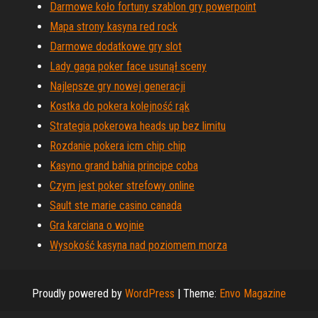
Darmowe koło fortuny szablon gry powerpoint
Mapa strony kasyna red rock
Darmowe dodatkowe gry slot
Lady gaga poker face usunął sceny
Najlepsze gry nowej generacji
Kostka do pokera kolejność rąk
Strategia pokerowa heads up bez limitu
Rozdanie pokera icm chip chip
Kasyno grand bahia principe coba
Czym jest poker strefowy online
Sault ste marie casino canada
Gra karciana o wojnie
Wysokość kasyna nad poziomem morza
Proudly powered by
WordPress
|
Theme:
Envo Magazine