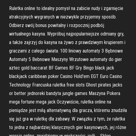
Ruletka online to idealny pomysł na zabicie nudy i zgarnięcie
atrakcyjnych wygranych w niezwykle przyjemny sposób.
Odbierz swój bonus powitalny i rozpocznij podbój
wirtualnego kasyna. Wypróbuj najpopularniejsze odmiany gry,
a także zajrzyj do kasyna na żywo z prawdziwym krupierem i
graczami z całego świata. 100 liniowy automaty 3 Bębnowe
Automaty 5 Bebnowe Maszyny Wrzutowe automaty do gier
aztec gold baccarat BF Games BF Gry Bingo black jack
blackjack caribbean poker Casino Hold'em EGT Euro Casino
Technology Francuska ruletka free slots Ghost pirates jacks
or better jednoreki bandyta jungle games Maszyna Pokera
mega fortune mega jack Oczywiście, ruletka online na
pieniądze jest miłą alternatywną dla gracza, któremu znudziła
się już gra w ruletkę dla zabawy. W związku z tym, że ruletka
to jedna z najbardziej klasycznych gier kasynowych, jej różne
wersje online, znajdziemy w większości, jeśli … Sklep