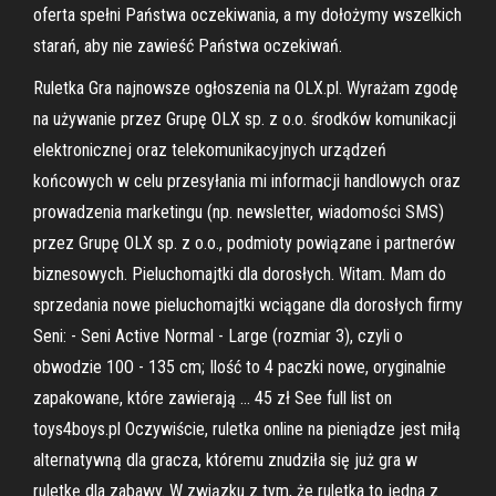
oferta spełni Państwa oczekiwania, a my dołożymy wszelkich
starań, aby nie zawieść Państwa oczekiwań.
Ruletka Gra najnowsze ogłoszenia na OLX.pl. Wyrażam zgodę
na używanie przez Grupę OLX sp. z o.o. środków komunikacji
elektronicznej oraz telekomunikacyjnych urządzeń
końcowych w celu przesyłania mi informacji handlowych oraz
prowadzenia marketingu (np. newsletter, wiadomości SMS)
przez Grupę OLX sp. z o.o., podmioty powiązane i partnerów
biznesowych. Pieluchomajtki dla dorosłych. Witam. Mam do
sprzedania nowe pieluchomajtki wciągane dla dorosłych firmy
Seni: - Seni Active Normal - Large (rozmiar 3), czyli o
obwodzie 10O - 135 cm; Ilość to 4 paczki nowe, oryginalnie
zapakowane, które zawierają … 45 zł See full list on
toys4boys.pl Oczywiście, ruletka online na pieniądze jest miłą
alternatywną dla gracza, któremu znudziła się już gra w
ruletkę dla zabawy. W związku z tym, że ruletka to jedna z