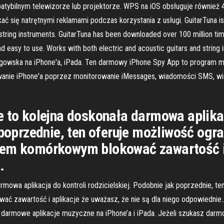
tybilnym telewizorze lub projektorze. WPS na iOS obsługuje również 47
ać się natrętnymi reklamami podczas korzystania z usługi. GuitarTuna is
ar string instruments. GuitarTuna has been downloaded over 100 million ti
nd easy to use. Works with both electric and acoustic guitars and string
gowska na iPhone'a, iPada. Ten darmowy iPhone Spy App to program monit
anie iPhone'a poprzez monitorowanie iMessages, wiadomości SMS, wiado
e to kolejna doskonała darmowa aplikac
 poprzednie, ten oferuje możliwość ogr
nem komórkowym blokować zawartość i 
.
armowa aplikacja do kontroli rodzicielskiej. Podobnie jak poprzednie, t
 zawartość i aplikacje że uważasz, że nie są dla niego odpowiednie..
armowe aplikacje muzyczne na iPhone’a i iPada. Jeżeli szukasz darmo