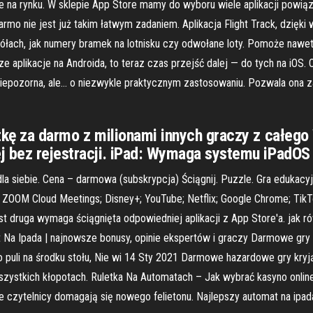
 na rynku. W sklepie App Store mamy do wyboru wiele aplikacji powiąza
 darmo nie jest już takim łatwym zadaniem. Aplikacja Flight Track, d
ółach, jak numery bramek na lotnisku czy odwołane loty. Pomoże nawet 
ze aplikacje na Androida, to teraz czas przejść dalej — do tych na iOS.
 niepozorna, ale… o niezwykle praktycznym zastosowaniu. Pozwala ona 
tkę za darmo z milionami innych graczy z całego 
j bez rejestracji. iPad: Wymaga systemu iPadOS 
la siebie. Cena – darmowa (subskrypcja) Ściągnij. Puzzle. Gra edukacy
. ZOOM Cloud Meetings; Disney+; YouTube; Netflix; Google Chrome; Ti
st druga wymaga ściągnięta odpowiedniej aplikacji z App Store'a. jak
Na Ipada | najnowsze bonusy, opinie ekspertów i graczy Darmowe gry h
o puli na środku stołu, Nie wi 14 Sty 2021 Darmowe hazardowe gry kry
wszystkich kłopotach. Ruletka Na Automatach – Jak wybrać kasyno onli
zytelnicy domagają się nowego felietonu. Najlepszy automat na ipada 