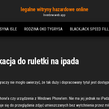
legalne witryny hazardowe online
livenbrw.web.app
SYNA ISLE
RODZINA OKO TYGRYSA
BLACKJACK SPEED FIL
acja do ruletki na ipada
 graczy nie mogło uwierzyć, że tak duży i dopracowany tytuł jest dostę
iPhone’a czy urządzenia z Windows Phone’em. Nie ma jej jednak na iPadzi
daje się do przeglądania zdjęć umieszczanych bez wytchnienia przez m