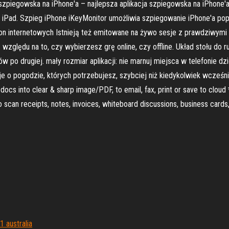
ja szpiegowska na iPhone'a – najlepsza aplikacja szpiegowska na iPhon
one i iPad. Szpieg iPhone iKeyMonitor umożliwia szpiegowanie iPhone'a
tron internetowych Istnieją też emitowane na żywo sesje z prawdziwymi
zględu na to, czy wybierzesz grę online, czy offline. Układ stołu do ru
w po drugiej. mały rozmiar aplikacji: nie marnuj miejsca w telefonie dzi
e o pogodzie, których potrzebujesz, szybciej niż kiedykolwiek wcześnie
cs into clear & sharp image/PDF, to email, fax, print or save to cloud *
can receipts, notes, invoices, whiteboard discussions, business cards, 
 australia