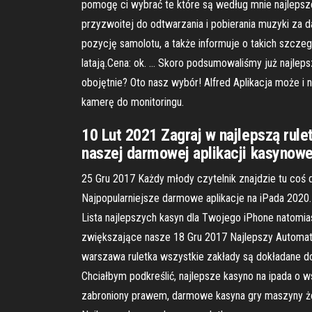
pomogę ci wybrać te które są według mnie najlepsze
przyzwoitej do odtwarzania i pobierania muzyki za
pozycję samolotu, a także informuje o takich szczeg
latają.Cena: ok. … Skoro podsumowaliśmy już najleps
obojętnie? Oto nasz wybór! Alfred Aplikacja może i
kamerę do monitoringu.
10 Lut 2021 Zagraj w najlepszą rule
naszej darmowej aplikacji kasynowe
25 Gru 2017 Każdy młody czytelnik znajdzie tu coś d
Najpopularniejsze darmowe aplikacje na iPada 2020
Lista najlepszych kasyn dla Twojego iPhone natomia
zwiększające nasze 18 Gru 2017 Najlepszy Automat 
warszawa ruletka wszystkie zakłady są dokładane d
Chciałbym podkreślić, najlepsze kasyno na ipada o 
zabroniony prawem, darmowe kasyna gry maszyny że c