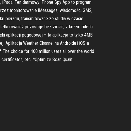
e'a, iPada. Ten darmowy iPhone Spy App to program
 poprzez monitorowanie iMessages, wiadomości SMS,
 krupierami, transmitowane ze studia w czasie
letki również pozostaje bez zmian, z kołem ruletki
ęki aplikacji pogodowej – ta aplikacja to tylko 4MB
j. Aplikacja Weather Channel na Androida i iOS-a
 The choice for 400 million users all over the world
certificates, etc. *Optimize Scan Qualit…