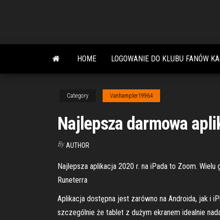
Skip
to
the
content
HOME
LOGOWANIE DO KLUBU FANÓW KA
Category
Vanhampler19964
Najlepsza darmowa aplik
By
AUTHOR
Najlepsza aplikacja 2020 r. na iPada to Zoom. Wielu
Runeterra
Aplikacja dostępna jest zarówno na Androida, jak i 
szczególnie że tablet z dużym ekranem idealnie na