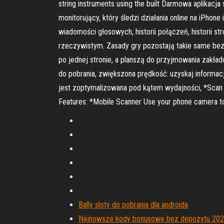
string instruments using the built Darmowa aplikac
monitorujący, który śledzi działania online na iPh
wiadomości głosowych, historii połączeń, historii s
rzeczywistym. Zasady gry pozostają takie same bez w
po jednej stronie, a planszą do przyjmowania zakładó
do pobrania, zwiększona prędkość: uzyskaj informacj
jest zoptymalizowana pod kątem wydajności, ‎*Scan do
Features: *Mobile Scanner Use your phone camera to s
Bally sloty do pobrania dla androida
Najnowsze kody bonusowe bez depozytu 2021