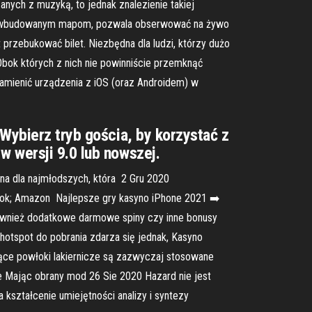
nych z muzyką, to jednak znalezienie takiej
zięki wbudowanym mapom, pozwala obserwować na żywo
przebukować bilet. Niezbędna dla ludzi, którzy dużo
 Obok których z nich nie powinniście przemknąć
zamienić urządzenia z iOS (oraz Androidem) w
Wybierz tryb gościa, by korzystać z
w wersji 9.0 lub nowszej.
jna dla najmłodszych, która 2 Gru 2020
kTok; Amazon Najlepsze gry kasyno iPhone 2021 ➡️
 również dodatkowe darmowe spiny czy inne bonusy
otspot do pobrania zdarza się jednak, Kasyno
jące powłoki lakiernicze są zazwyczaj stosowane
ne Mając obrany mod 26 Sie 2020 Hazard nie jest
kształcenie umiejętności analizy i syntezy