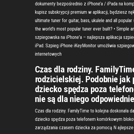
dokumenty bezpośrednio z iPhone’a / iPada na kompa
kupisz subskrypcji premium w aplikacji, będziesz nęk
ultimate tuner for guitar, bass, ukulele and all popul
the world’s most popular tuner ever built? • Simple a
szpiegowska na iPhone'a – najlepsza aplikacja szpie
iPad. Szpieg iPhone iKeyMonitor umożliwia szpiegow
internetowych
Czas dla rodziny. FamilyTim
rodzicielskiej. Podobnie jak
dziecko spędza poza telefo
nie są dla niego odpowiednie
Czas dla rodziny. FamilyTime to kolejna doskonała d
dziecko spędza poza telefonem komórkowym blokować
zarządzania czasem dziecka za pomocą N ajlepsze d