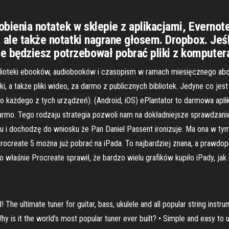
obienia notatek w sklepie z aplikacjami, Evernote
, ale także notatki nagrane głosem. Dropbox. Jeś
 będziesz potrzebował pobrać pliki z komputera
blioteki ebooków, audiobooków i czasopism w ramach miesięcznego abo
 a także pliki wideo, za darmo z publicznych bibliotek. Jedyne co jest 
o każdego z tych urządzeń). (Android, iOS) ePlantator to darmowa apli
armo. Tego rodzaju strategia pozwoli nam na dokładniejsze sprawdzanie
 i dochodzę do wniosku że Pan Daniel Passent ironizuje. Ma ona w tym 
ocreate 5 można już pobrać na iPada. To najbardziej znana, a prawdopod
o właśnie Procreate sprawił, że bardzo wielu grafików kupiło iPady, jak 
d! The ultimate tuner for guitar, bass, ukulele and all popular string in
hy is it the world’s most popular tuner ever built? • Simple and easy to 