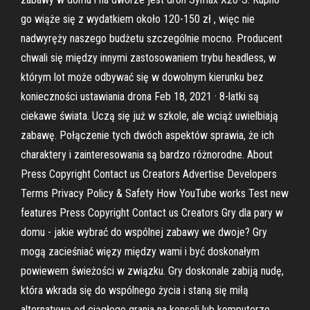
go wiąże się z wydatkiem około 120-150 zł , więc nie
nadwyręży naszego budżetu szczególnie mocno. Producent
chwali się między innymi zastosowaniem trybu headless, w
którym lot może odbywać się w dowolnym kierunku bez
konieczności ustawiania drona Feb 18, 2021 · 8-latki są
ciekawe świata. Uczą się już w szkole, ale wciąż uwielbiają
zabawę. Połączenie tych dwóch aspektów sprawia, że ich
charaktery i zainteresowania są bardzo różnorodne. About
Press Copyright Contact us Creators Advertise Developers
Terms Privacy Policy & Safety How YouTube works Test new
features Press Copyright Contact us Creators Gry dla pary w
domu - jakie wybrać do wspólnej zabawy we dwoje? Gry
mogą zacieśniać więzy między wami i być doskonałym
powiewem świeżości w związku. Gry doskonale zabiją nudę,
która wkrada się do wspólnego życia i staną się miłą
alternatywą od ciągłego grania na konsoli lub komputerze.