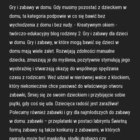
Gry i zabawy w domu. Gdy musimy pozostać z dzieckiem w
domu, ta kategoria podpowie w co się bawić bez
wychodzenia z domu i bez nudy. - Kreatywnym okiem -
twórczo-edukacyjny blog rodzinny 2. Gry i zabawy dla dzieci
w domu. Gry i zabawy, w które mogą bawić się dzieci w
domu mają wiele zalet. Rozwijają zdolności manualne
dziecka, zmuszają je do myślenia, pozytywnie stymulują jego
wyobraźnię i stwarzają okazję do wspólnego spędzania
czasu z rodzicami. Weź udział w nierównej walce z klockiem,
który niekoniecznie chce pasować do właściwego otworu
zabawki, Śmiej się ze swoim dzieckiem i przybijajcie sobie
piątki, gdy coś się uda. Dziecięca radość jest zaraźliwa!
Polecamy również zabawki i gry dla najmłodszych do zabawy
w domu: zabawki – przeplatanki w postaci labiryntu Świetną
formą zabawy są także konkursy z zabawami, w których
nagrodą może być maskotka, słodki drobiazg czy