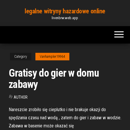
Skip
legalne witryny hazardowe online
to
livenbrw.web.app
the
content
Category
Vanhampler19964
Gratisy do gier w domu
zabawy
By
AUTHOR
Nareszcie zrobiło się cieplutko i nie brakuje okazji do
spędzania czasu nad wodą , zatem do gier i zabaw w wodzie.
Zabawa w basenie może okazać się