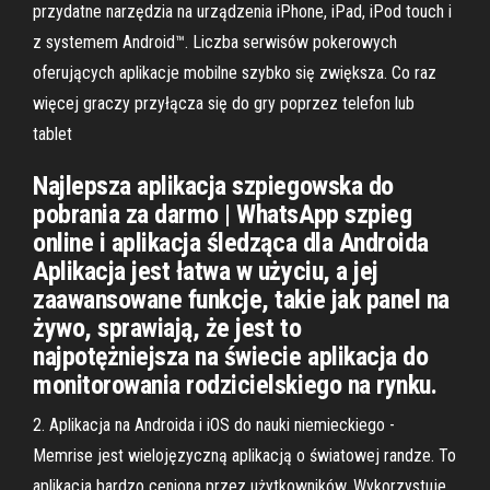
przydatne narzędzia na urządzenia iPhone, iPad, iPod touch i
z systemem Android™. Liczba serwisów pokerowych
oferujących aplikacje mobilne szybko się zwiększa. Co raz
więcej graczy przyłącza się do gry poprzez telefon lub
tablet
Najlepsza aplikacja szpiegowska do
pobrania za darmo | WhatsApp szpieg
online i aplikacja śledząca dla Androida
Aplikacja jest łatwa w użyciu, a jej
zaawansowane funkcje, takie jak panel na
żywo, sprawiają, że jest to
najpotężniejsza na świecie aplikacja do
monitorowania rodzicielskiego na rynku.
2. Aplikacja na Androida i iOS do nauki niemieckiego -
Memrise jest wielojęzyczną aplikacją o światowej randze. To
aplikacja bardzo ceniona przez użytkowników. Wykorzystuje