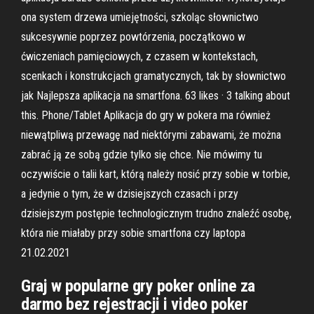
ona system drzewa umiejętności, szkoląc słownictwo
sukcesywnie poprzez powtórzenia, początkowo w
ćwiczeniach pamięciowych, z czasem w kontekstach,
scenkach i konstrukcjach gramatycznych, tak by słownictwo
jak Najlepsza aplikacja na smartfona. 63 likes · 3 talking about
this. Phone/Tablet Aplikacja do gry w pokera ma również
niewątpliwą przewagę nad niektórymi zabawami, że można
zabrać ją ze sobą gdzie tylko się chce. Nie mówimy tu
oczywiście o talii kart, którą należy nosić przy sobie w torbie,
a jedynie o tym, że w dzisiejszych czasach i przy
dzisiejszym postępie technologicznym trudno znaleźć osobę,
która nie miałaby przy sobie smartfona czy laptopa
21.02.2021
Graj w popularne gry poker online za
darmo bez rejestracji i video poker