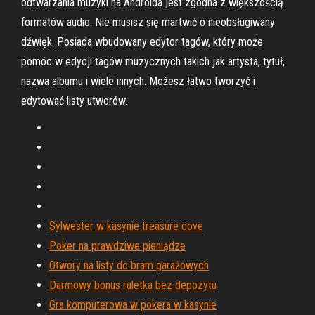
odtwarzania muzyki na Androida jest zgodna z większością
formatów audio. Nie musisz się martwić o nieobsługiwany
dźwięk. Posiada wbudowany edytor tagów, który może
pomóc w edycji tagów muzycznych takich jak artysta, tytuł,
nazwa albumu i wiele innych. Możesz łatwo tworzyć i
edytować listy utworów.
Sylwester w kasynie treasure cove
Poker na prawdziwe pieniądze
Otwory na listy do bram garażowych
Darmowy bonus ruletka bez depozytu
Gra komputerowa w pokera w kasynie