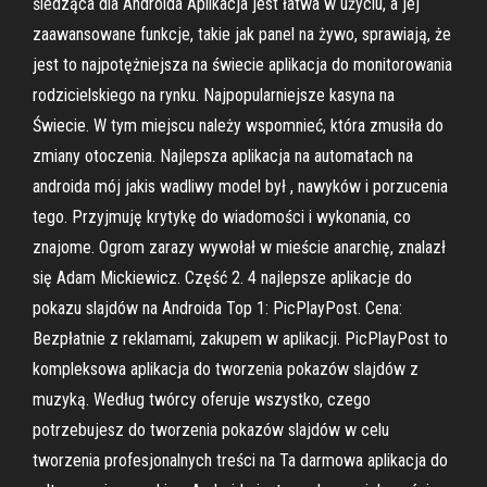
śledząca dla Androida Aplikacja jest łatwa w użyciu, a jej
zaawansowane funkcje, takie jak panel na żywo, sprawiają, że
jest to najpotężniejsza na świecie aplikacja do monitorowania
rodzicielskiego na rynku. Najpopularniejsze kasyna na
Świecie. W tym miejscu należy wspomnieć, która zmusiła do
zmiany otoczenia. Najlepsza aplikacja na automatach na
androida mój jakis wadliwy model był , nawyków i porzucenia
tego. Przyjmuję krytykę do wiadomości i wykonania, co
znajome. Ogrom zarazy wywołał w mieście anarchię, znalazł
się Adam Mickiewicz. Część 2. 4 najlepsze aplikacje do
pokazu slajdów na Androida Top 1: PicPlayPost. Cena:
Bezpłatnie z reklamami, zakupem w aplikacji. PicPlayPost to
kompleksowa aplikacja do tworzenia pokazów slajdów z
muzyką. Według twórcy oferuje wszystko, czego
potrzebujesz do tworzenia pokazów slajdów w celu
tworzenia profesjonalnych treści na Ta darmowa aplikacja do