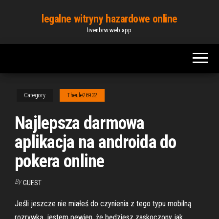
Skip
legalne witryny hazardowe online
to
livenbrw.web.app
the
content
Category
Theule26932
Najlepsza darmowa
aplikacja na androida do
pokera online
By
GUEST
Jeśli jeszcze nie miałeś do czynienia z tego typu mobilną
rozrywką, jestem pewien, że będziesz zaskoczony jak