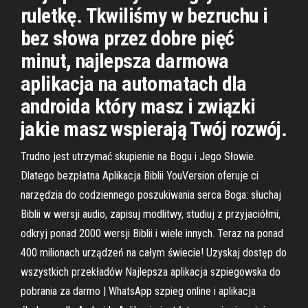
ruletkę. Tkwiliśmy w bezruchu i
bez słowa przez dobre pięć
minut, najlepsza darmowa
aplikacja na automatach dla
androida który masz i związki
jakie masz wspierają Twój rozwój.
Trudno jest utrzymać skupienie na Bogu i Jego Słowie.
Dlatego bezpłatna Aplikacja Biblii YouVersion oferuje ci
narzędzia do codziennego poszukiwania serca Boga: słuchaj
Biblii w wersji audio, zapisuj modlitwy, studiuj z przyjaciółmi,
odkryj ponad 2000 wersji Biblii i wiele innych. Teraz na ponad
400 milionach urządzeń na całym świecie! Uzyskaj dostęp do
wszystkich przekładów Najlepsza aplikacja szpiegowska do
pobrania za darmo | WhatsApp szpieg online i aplikacja