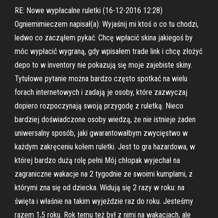
RE: Nowe wypłacalne ruletki (16-12-2016 12:28)
Ogniemimieczem napisał(a): Wyjaśnij mi ktoś o co tu chodzi,
ledwo co zacząłem pykać. Chcę wpłacić skina jakiegoś by
móc wypłacić wygraną, gdy wpisałem trade link i chcę złożyć
depo to w inventory nie pokazują się moje zajebiste skiny.
Tytułowe pytanie można bardzo często spotkać na wielu
forach internetowych i zadają je osoby, które zazwyczaj
dopiero rozpoczynają swoją przygodę z ruletką. Nieco
bardziej doświadczone osoby wiedzą, że nie istnieje żaden
uniwersalny sposób, jaki gwarantowałbym zwycięstwo w
każdym zakręceniu kołem ruletki. Jest to gra hazardowa, w
której bardzo dużą rolę pełni Mój chłopak wyjechał na
zagraniczne wakacje na 2 tygodnie ze swoimi kumplami, z
którymi zna się od dziecka. Widują się 2 razy w roku: na
święta i właśnie na takim wyjeździe raz do roku. Jesteśmy
razem 1,5 roku. Rok temu też był z nimi na wakacjach, ale