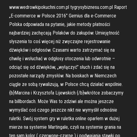
www.wedrowkipokuchni.com.pl tygrysybiznesu.com.pl Raport
„E-commerce w Polsce 2016” Gemius dla e-Commerce
Polska odpowiada na pytanie, jakie metody płatności
najbardziej zachęcają Polaków do zakupów. Umiejętność
słyszenia to coś więcej niż zwyczajne rejestrowanie
dźwięków i odgłosów. Czasami warto zatrzymać się na
chwilę i wsłuchać w odgłosy otoczenia lub odwrotnie –
odciąć się od dźwięków, „wyłączyć” słuch i zdać się na
pozostałe narządy zmysłów. Na boiskach w Niemczech
ciągle ze sobą rywalizują, w Polsce chcą działać wspólnie.
{b}Marcina i Krzysztofa Lijewskich {/b}wkrótce zobaczymy
na billbordach. Może Was to zdziwi ale można jeszcze
wymyślać coś czego jeszcze nikt nie wymyślił odnośnie
ruletki. Swój system gry w ruletka online oparłem w dużej
mierze na systemie Martingale, czyli na systemie grania na
ten sam kolor ( czerwone-czarne ) i podwajania stawki po