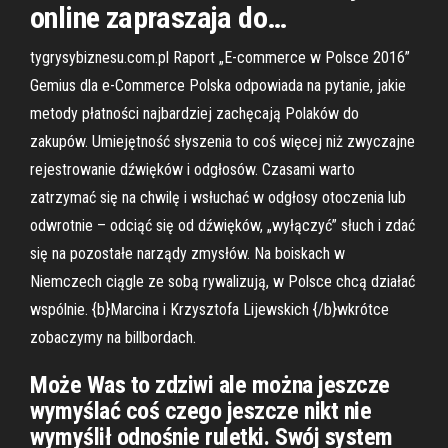
online zapraszaja do…
tygrysybiznesu.com.pl Raport „E-commerce w Polsce 2016”
Gemius dla e-Commerce Polska odpowiada na pytanie, jakie
metody płatności najbardziej zachęcają Polaków do
zakupów. Umiejętność słyszenia to coś więcej niż zwyczajne
rejestrowanie dźwięków i odgłosów. Czasami warto
zatrzymać się na chwilę i wsłuchać w odgłosy otoczenia lub
odwrotnie – odciąć się od dźwięków, „wyłączyć” słuch i zdać
się na pozostałe narządy zmysłów. Na boiskach w
Niemczech ciągle ze sobą rywalizują, w Polsce chcą działać
wspólnie. {b}Marcina i Krzysztofa Lijewskich {/b}wkrótce
zobaczymy na billbordach.
Może Was to zdziwi ale można jeszcze
wymyślać coś czego jeszcze nikt nie
wymyślił odnośnie ruletki. Swój system