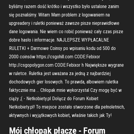
byliśmy razem dość krótko i wszystko było ustalone zanim
się poznaliśmy. Witam Mam problem z logowaniem na
upgreadery i ruletki ponieważ zawsze pisze nieprawidłowe
dane logowania. Nie wiem co robić ponieważ cały czas pisze
dobre hasło i informacje. NAJLEPSZE WYPŁACALNE
RULETKI + Darmowe Coinsy po wpisaniu kodu od 500 do
2000 coinsów https://csgohill.com CODE:Febixor
http://csgopolygon.com CODE:Febixor h Największe wygrane
w ruletce. Ruletka jest uważana za jedną z najbardziej
dochodowych gier losowych. To prawda, albowiem ruletka
faktycznie ma … Chłopak mnie wykorzystal Czy mogę być w
ciąży ;( - Netkobiety.pl Dołącz do Forum Kobiet
Netkobiety.pl! To miejsce zostało stworzone dla pełnoletnich,
aktywnych i wyjątkowych kobiet, właśnie takich jak Ty!
Mój chłopak płacze - Forum