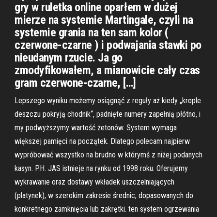
gry w ruletka online oparłem w dużej
mierze na systemie Martingale, czyli na
systemie grania na ten sam kolor (
czerwone-czarne ) i podwajania stawki po
nieudanym rzucie. Ja go
zmodyfikowałem, a mianowicie cały czas
gram czerwone-czarne, […]
Lepszego wyniku możemy osiągnąć z reguły aż kiedy „krople
deszczu pokryją chodnik“, padnięte numery zapełnią płótno, i
my podwyższymy wartość żetonów. System wymaga
większej pamięci na początek. Dlatego polecam najpierw
wypróbować wszystko na brudno w którymś z niżej podanych
kasyn. P.H. JAS istnieje na rynku od 1998 roku. Oferujemy
wykrawanie oraz dostawy wkładek uszczelniających
(platynek), w szerokim zakresie średnic, dopasowanych do
konkretnego zamknięcia lub zakrętki. ten system ogrzewania