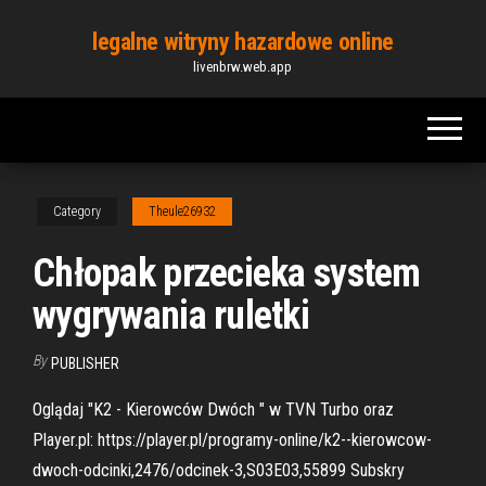
Skip
legalne witryny hazardowe online
to
livenbrw.web.app
the
content
Category
Theule26932
Chłopak przecieka system
wygrywania ruletki
By
PUBLISHER
Oglądaj "K2 - Kierowców Dwóch " w TVN Turbo oraz
Player.pl: https://player.pl/programy-online/k2--kierowcow-
dwoch-odcinki,2476/odcinek-3,S03E03,55899 Subskry