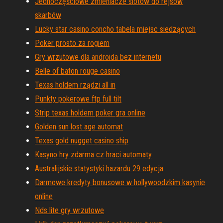
Jednoczęściowe zmieniacze slotów do rejsów
skarbów
Lucky star casino concho tabela miejsc siedzących
Poker prosto za rogiem
Gry wrzutowe dla androida bez internetu
Belle of baton rouge casino
Texas holdem rządzi all in
Punkty pokerowe ftp full tilt
Strip texas holdem poker gra online
Golden sun lost age automat
Texas gold nugget casino ship
Kasyno hry zdarma cz hraci automaty
Australijskie statystyki hazardu 29 edycja
Darmowe kredyty bonusowe w hollywoodzkim kasynie
online
Nds lite gry wrzutowe