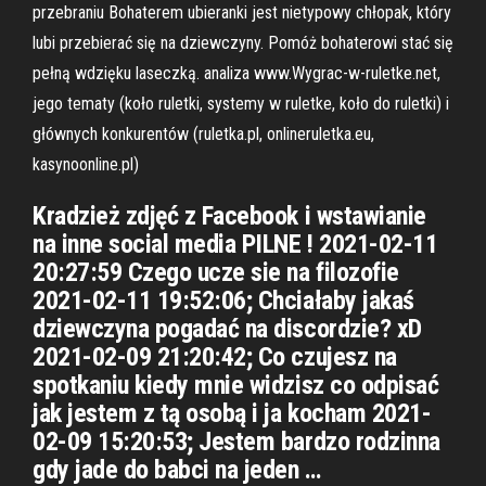
przebraniu Bohaterem ubieranki jest nietypowy chłopak, który
lubi przebierać się na dziewczyny. Pomóż bohaterowi stać się
pełną wdzięku laseczką. analiza www.Wygrac-w-ruletke.net,
jego tematy (koło ruletki, systemy w ruletke, koło do ruletki) i
głównych konkurentów (ruletka.pl, onlineruletka.eu,
kasynoonline.pl)
Kradzież zdjęć z Facebook i wstawianie
na inne social media PILNE ! 2021-02-11
20:27:59 Czego ucze sie na filozofie
2021-02-11 19:52:06; Chciałaby jakaś
dziewczyna pogadać na discordzie? xD
2021-02-09 21:20:42; Co czujesz na
spotkaniu kiedy mnie widzisz co odpisać
jak jestem z tą osobą i ja kocham 2021-
02-09 15:20:53; Jestem bardzo rodzinna
gdy jade do babci na jeden …