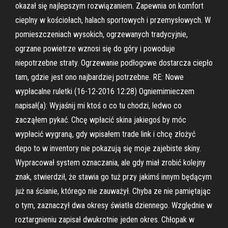
okazał się najlepszym rozwiązaniem. Zapewnia on komfort
cieplny w kościołach, halach sportowych i przemysłowych. W
pomieszczeniach wysokich, ogrzewanych tradycyjnie,
ogrzane powietrze wznosi się do góry i powoduje
niepotrzebne straty. Ogrzewanie podłogowe dostarcza ciepło
tam, gdzie jest ono najbardziej potrzebne. RE: Nowe
wypłacalne ruletki (16-12-2016 12:28) Ogniemimieczem
napisał(a): Wyjaśnij mi ktoś o co tu chodzi, ledwo co
zacząłem pykać. Chcę wpłacić skina jakiegoś by móc
wypłacić wygraną, gdy wpisałem trade link i chcę złożyć
depo to w inventory nie pokazują się moje zajebiste skiny.
Wypracował system oznaczania, ale gdy miał zrobić kolejny
znak, stwierdził, że stawia go tuż przy jakimś innym będącym
już na ścianie, którego nie zauważył. Chyba ze nie pamiętając
o tym, zaznaczył dwa okresy światła dziennego. Względnie w
roztargnieniu zapisał dwukrotnie jeden okres. Chłopak w