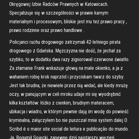
Okręgowej Izbie Radców Prawnych w Katowicach.
Specjalizuje się w szczególności w prawie karnym
materialnym i procesowym, bliskie jest mu też prawo pracy ,
prawo rodzinne oraz prawo handlowe .
Policjanci ruchu drogowego zatrzymali 42-letniego pirata
drogowego z Gdańska. Mężczyzna nie dość, że jechał za
szybko, to w dodatku dwa razy zignorował czerwone światło.
Za złamanie Frank wskazuje głową na małe okienko, a ja z
wahaniem robię krok naprzód i przyciskam twarz do szyby.
Jest tak brudna, że niewiele przez nią widać, ale kiedy mrużę
oczy, w panującym w celi mroku udaje mi się wyodrębnić
kilka kształtów: łóżko z cienkim, brudnym materacem,
ubikacja i wiadro, w którym pewnie dają im wodę do powieść
kryminalna, załączyłem bo nie puszczał mnie system dalej O
Scribd é o maior site social de leitura e publicação do mundo.
Ja, Bogumił Sojecki, zapewne dziś najstarszy więzień