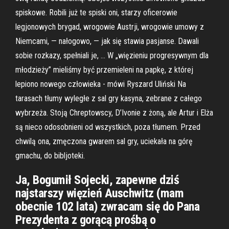
spiskowe. Robili już te spiski oni, starzy oficerowie
legjonowych brygad, wrogowie Austrji, wrogowie umowy z
Niemcami, — nałogowo, — jak się stawia pasjanse. Dawali
sobie rozkazy, spełniali je, … W „więzieniu progresywnym dla
młodzieży” mieliśmy być przemieleni na papkę, z której
lepiono nowego człowieka - mówi Ryszard Uliński Na
tarasach tłumy wyległe z sal gry kasyna, zebrane z całego
wybrzeża. Stoją Chreptowscy, D’Ivonie z żoną, ale Artur i Elża
są nieco odosobnieni od wszystkich, poza tłumem. Przed
chwilą ona, zmęczona gwarem sal gry, uciekała na górę
gmachu, do bibljoteki.
Ja, Bogumił Sojecki, zapewne dziś
najstarszy więzień Auschwitz (mam
obecnie 102 lata) zwracam się do Pana
Prezydenta z gorącą prośbą o