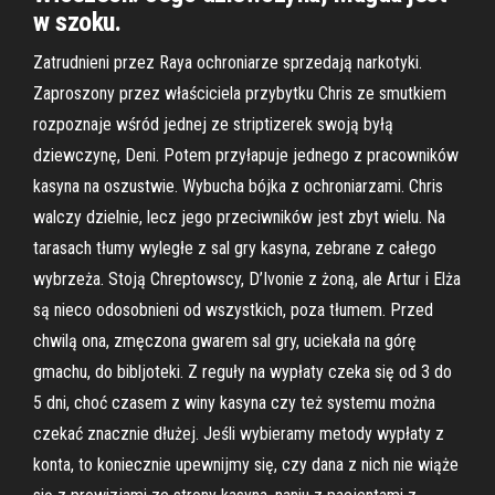
w szoku.
Zatrudnieni przez Raya ochroniarze sprzedają narkotyki.
Zaproszony przez właściciela przybytku Chris ze smutkiem
rozpoznaje wśród jednej ze striptizerek swoją byłą
dziewczynę, Deni. Potem przyłapuje jednego z pracowników
kasyna na oszustwie. Wybucha bójka z ochroniarzami. Chris
walczy dzielnie, lecz jego przeciwników jest zbyt wielu. Na
tarasach tłumy wyległe z sal gry kasyna, zebrane z całego
wybrzeża. Stoją Chreptowscy, D’Ivonie z żoną, ale Artur i Elża
są nieco odosobnieni od wszystkich, poza tłumem. Przed
chwilą ona, zmęczona gwarem sal gry, uciekała na górę
gmachu, do bibljoteki. Z reguły na wypłaty czeka się od 3 do
5 dni, choć czasem z winy kasyna czy też systemu można
czekać znacznie dłużej. Jeśli wybieramy metody wypłaty z
konta, to koniecznie upewnijmy się, czy dana z nich nie wiąże