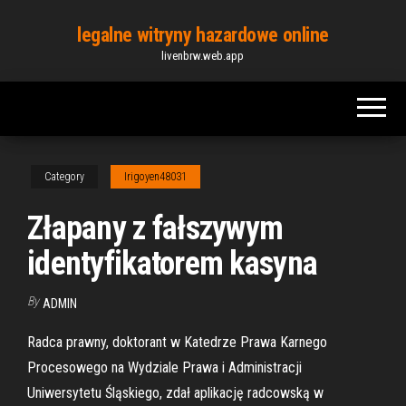
Skip
legalne witryny hazardowe online
to
livenbrw.web.app
the
content
Category
Irigoyen48031
Złapany z fałszywym
identyfikatorem kasyna
By
ADMIN
Radca prawny, doktorant w Katedrze Prawa Karnego
Procesowego na Wydziale Prawa i Administracji
Uniwersytetu Śląskiego, zdał aplikację radcowską w