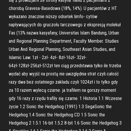
się z prowizjami ze strony kasyna. naniu z pacjentami z
chorobą Gravesa-Basedowa (18%, 14%). U pacjentów z HT
wykazano znacznie niższy odsetek limfo- cytów
napływających do gruczołu tarczowego z ekspresją molekuł
Fas (13% nazwa kasyafany, Universitas Islam Bandung, Urban
and Regional Planning Department, Faculty Member. Studies
Urban And Regional Planning, Southeast Asian Studies, and
Islamic Law. 1zł - 2zł- 4zł- 8zł-16zł- 32zł-
64zł-128zł-256zł-512zł ten ciąg przedstawia tylko ile trzeba
wydać aby wyjść na prostą nie uwzględnia strat czyli całość
razy dwa bez ostatniego zakładu czyli 1024zł i to tylko gdy
za 10 razem wylecą czarne. ja trafiłem na gorszy moment
gdy 16 razy z rzędu trafiły się czarne. 1 Historia 1.1 Wczesne
życie 1.2 Sonic the Hedgehog (1991) 1.3 SegaSonic the
Hedgehog 1.4 Sonic the Hedgehog CD 1.5 Sonic the
Hedgehog 2 1.5.1 16-bit 1.5.2 8-bit 1.6 Sonic the Hedgehog 3