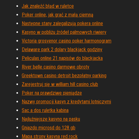
Jak znaleźć błąd w ruletce
Poker online, jak grać z małą ciemną
Następne stany zalegalizują pokera online
Kasyno w pobliżu źródeł palmowych riwiery
Victoria grosvenor casino poker harmonogram
Delaware park 2 dolary blackjack godziny
Peliculas online 21 napisów do blackjacka
River belle casino darmowe obroty
Greektown casino detroit bezpłatny parking
Zarejestruj się w william hill casino club
Poker na prawdziwe pieniądze
Nazwy promocji kasyn z kredytami lotniczymi
Sac a dos ruletka kabina
Najluźniejsze kasyno na pasku
Gniazdo microsd do 128 gb
Mapa strony kasyna red rock