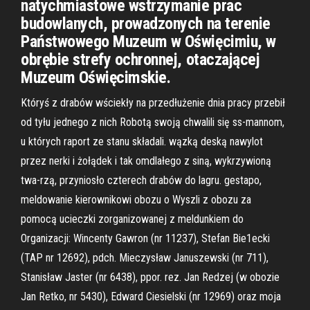
natychmiastowe wstrzymanie prac
budowlanych, prowadzonych na terenie
Państwowego Muzeum w Oświęcimiu, w
obrębie strefy ochronnej, otaczającej
Muzeum Oświęcimskie.
Któryś z drabów wściekły na przedłużenie dnia pracy przebił
od tyłu jednego z nich Robotą swoją chwalili się ss-mannom,
u których raport ze stanu składali. wązką deską nawylot
przez nerki i żołądek i tak omdlałego z siną, wykrzywioną
twa-rzą, przyniosło czterech drabów do lagru. gestapo,
meldowanie kierownikowi obozu o Wyszli z obozu za
pomocą ucieczki zorganizowanej z meldunkiem do
Organizacji: Wincenty Gawron (nr 11237), Stefan Bie1ecki
(TAP nr 12692), pdch. Mieczysław Januszewski (nr 711),
Stanisław Jaster (nr 6438), ppor. rez. Jan Redzej (w obozie
Jan Retko, nr 5430), Edward Ciesielski (nr 12969) oraz moja