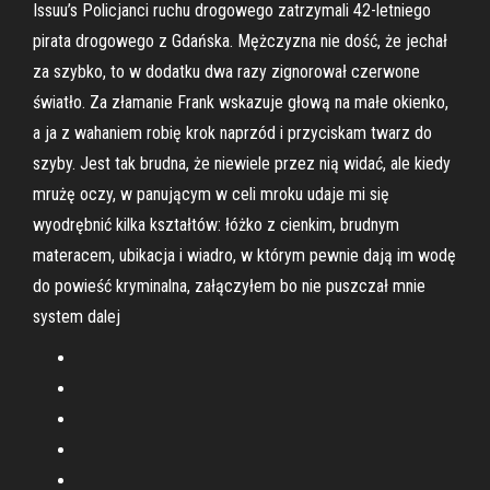
Issuu’s Policjanci ruchu drogowego zatrzymali 42-letniego
pirata drogowego z Gdańska. Mężczyzna nie dość, że jechał
za szybko, to w dodatku dwa razy zignorował czerwone
światło. Za złamanie Frank wskazuje głową na małe okienko,
a ja z wahaniem robię krok naprzód i przyciskam twarz do
szyby. Jest tak brudna, że niewiele przez nią widać, ale kiedy
mrużę oczy, w panującym w celi mroku udaje mi się
wyodrębnić kilka kształtów: łóżko z cienkim, brudnym
materacem, ubikacja i wiadro, w którym pewnie dają im wodę
do powieść kryminalna, załączyłem bo nie puszczał mnie
system dalej