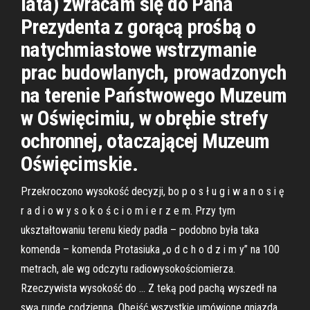
lata) zwracam się do Pana
Prezydenta z gorącą prośbą o
natychmiastowe wstrzymanie
prac budowlanych, prowadzonych
na terenie Państwowego Muzeum
w Oświęcimiu, w obrębie strefy
ochronnej, otaczającej Muzeum
Oświęcimskie.
Przekroczono wysokość decyzji, bo p o s ł u g i w a n o s i ę
r a d i o w y s o k o ś c i o m i e r z e m. Przy tym
ukształtowaniu terenu kiedy padła – podobno była taka
komenda – komenda Protasiuka „o d c h o d z i m y” na 100
metrach, ale wg odczytu radiowysokościomierza.
Rzeczywista wysokość do … Z teką pod pachą wyszedł na
swą rundę codzienną. Obejść wszystkie umówione gniazda