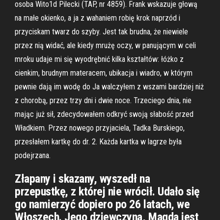
osoba Wito1d Pilecki (TAP, nr 4859). Frank wskazuje głową
na małe okienko, a ja z wahaniem robię krok naprzód i
przyciskam twarz do szyby. Jest tak brudna, że niewiele
przez nią widać, ale kiedy mrużę oczy, w panującym w celi
mroku udaje mi się wyodrębnić kilka kształtów: łóżko z
cienkim, brudnym materacem, ubikacja i wiadro, w którym
pewnie dają im wodę do Ja walczyłem z wszami bardziej niż
z chorobą, przez trzy dni i dwie noce. Trzeciego dnia, nie
mając już sił, zdecydowałem odkryć swoją słabość przed
Władkiem. Przez nowego przyjaciela, Tadka Burskiego,
przesłałem kartkę do dr. 2. Każda kartka w lagrze była
podejrzana.
Złapany i skazany, wyszedł na
przepustkę, z której nie wrócił. Udało się
go namierzyć dopiero po 26 latach, we
Włoszech. Jego dziewczyna, Magda jest