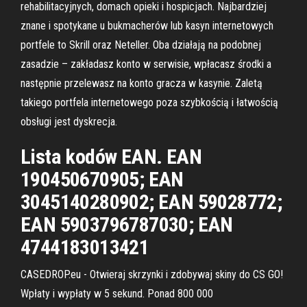
rehabilitacyjnych, domach opieki i hospicjach. Najbardziej
znane i spotykane u bukmacherów lub kasyn internetowych
portfele to Skrill oraz Neteller. Oba działają na podobnej
zasadzie – zakładasz konto w serwisie, wpłacasz środki a
następnie przelewasz na konto gracza w kasynie. Zaletą
takiego portfela internetowego poza szybkością i łatwością
obsługi jest dyskrecja.
Lista kodów EAN. EAN
190450670905; EAN
3045140280902; EAN 59028772;
EAN 5903796787030; EAN
4744183013421
CASEDROP.eu - Otwieraj skrzynki i zdobywaj skiny do CS GO!
Wpłaty i wypłaty w 5 sekund. Ponad 800 000