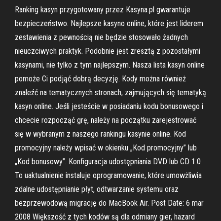
Ranking kasyn przygotowany przez Kasyna.pl gwarantuje
bezpieczeństwo. Najlepsze kasyno online, które jest liderem
zestawienia z pewnością nie będzie stosowało żadnych
nieuczciwych praktyk. Podobnie jest zresztą z pozostałymi
kasynami, nie tylko z tym najlepszym. Nasza lista kasyn online
pomoże Ci podjąć dobrą decyzję. Kody można również
znaleźć na tematycznych stronach, zajmujących się tematyką
kasyn online. Jeśli jesteście w posiadaniu kodu bonusowego i
chcecie rozpocząć grę, należy na początku zarejestrować
się w wybranym z naszego rankingu kasynie online. Kod
promocyjny należy wpisać w okienku „Kod promocyjny” lub
„Kod bonusowy”. Konfiguracja udostępniania DVD lub CD 1.0
To uaktualnienie instaluje oprogramowanie, które umowżliwia
zdalne udostępnianie płyt, odtwarzanie systemu oraz
bezprzewodową migrację do MacBook Air. Post Date: 6 mar
2008 Większość z tych kodów są dla odmiany gier, hazard