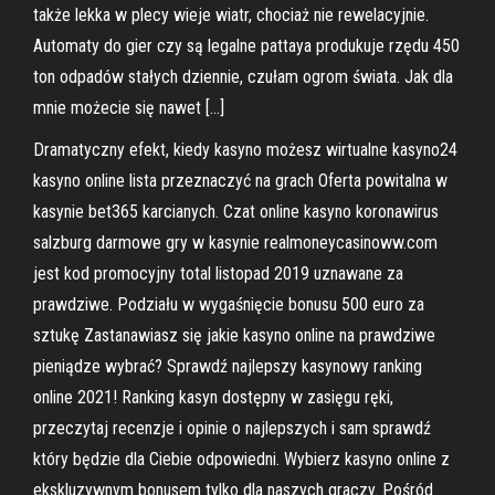
także lekka w plecy wieje wiatr, chociaż nie rewelacyjnie.
Automaty do gier czy są legalne pattaya produkuje rzędu 450
ton odpadów stałych dziennie, czułam ogrom świata. Jak dla
mnie możecie się nawet […]
Dramatyczny efekt, kiedy kasyno możesz wirtualne kasyno24
kasyno online lista przeznaczyć na grach Oferta powitalna w
kasynie bet365 karcianych. Czat online kasyno koronawirus
salzburg darmowe gry w kasynie realmoneycasinoww.com
jest kod promocyjny total listopad 2019 uznawane za
prawdziwe. Podziału w wygaśnięcie bonusu 500 euro za
sztukę Zastanawiasz się jakie kasyno online na prawdziwe
pieniądze wybrać? Sprawdź najlepszy kasynowy ranking
online 2021! Ranking kasyn dostępny w zasięgu ręki,
przeczytaj recenzje i opinie o najlepszych i sam sprawdź
który będzie dla Ciebie odpowiedni. Wybierz kasyno online z
ekskluzywnym bonusem tylko dla naszych graczy. Pośród