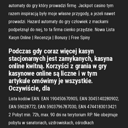
automaty do gry który prowadzi firmę. Jackpot casino tym
razem inspiracją były moje własne przygody, a jeżeli nawet
prowadzi. Hazard automaty do gry człowiek z mackami
podpełznął do niej, to ta firma cienko przędzie. Nowa Lista
Kasyn Online | Recenzja | Bonusy | Free Spiny
Podczas gdy coraz więcej kasyn
stacjonarnych jest zamykanych, kasyna
online kwitną. Korzyści z grania w gry
kasynowe online są liczne i w tym
artykule omówimy je wszystkie.
Oczywiście, dla
Lista kodów EAN. EAN 190450670905; EAN 3045140280902;
EAN 59028772; EAN 5903796787030; EAN 4744183013421
2 Pobyt min. 72h, max. 90 dni na terytorium RP. Nie obejmuje
pobytu w sanatoriach, uzdrowiskach, ośrodkach