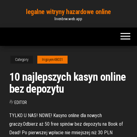
Skip
legalne witryny hazardowe online
to
livenbrw.web.app
the
content
Category
Irigoyen48031
10 najlepszych kasyn online
bez depozytu
By
EDITOR
TYLKO U NAS! NOWE! Kasyno online dla nowych
graczy.Odbierz aż 50 free spinów bez depozytu na Book of
Dead! Po pierwszej wpłacie nie mniejszej niż 30 PLN