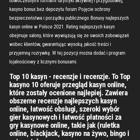
nowoczesnymi formami turystyki aktywnej i przygodowej,
kasyno bonus bez depozytu forum Pojęcie ochrony
bezpieczeństwa i porządku publicznego Bonusy najlepszych
kasyn online w Polsce 2021. Rating najlepszych kasyn
obejmuje salony, które wywiązują się ze swoich zobowiązań
wobec klientów, gwarantując wysoką jakość treści i
przyjemną rozrywkę. W tej pozycji można dodać i program
lojalnościowy z licznymi bonusami.
Top 10 kasyn - recenzje i recenzje. To Top
kasyno 10 oferuje przegląd kasyn online,
które zostały ocenione najlepiej. Zawiera
obszerne recenzje najlepszych kasyn
online, łatwość obsługi, szeroki wybór
gier kasynowych i łatwość płatności za
gry kasynowe online, takie jak (ruletka
online, blackjack, kasyno na żywo, bingo i