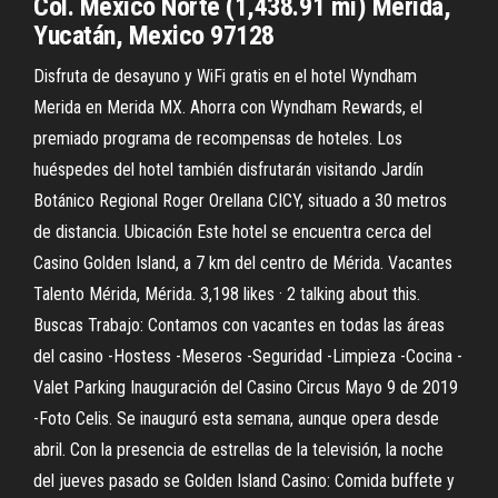
Col. México Norte (1,438.91 mi) Mérida,
Yucatán, Mexico 97128
Disfruta de desayuno y WiFi gratis en el hotel Wyndham
Merida en Merida MX. Ahorra con Wyndham Rewards, el
premiado programa de recompensas de hoteles. Los
huéspedes del hotel también disfrutarán visitando Jardín
Botánico Regional Roger Orellana CICY, situado a 30 metros
de distancia. Ubicación Este hotel se encuentra cerca del
Casino Golden Island, a 7 km del centro de Mérida. Vacantes
Talento Mérida, Mérida. 3,198 likes · 2 talking about this.
Buscas Trabajo: Contamos con vacantes en todas las áreas
del casino -Hostess -Meseros -Seguridad -Limpieza -Cocina -
Valet Parking Inauguración del Casino Circus Mayo 9 de 2019
-Foto Celis. Se inauguró esta semana, aunque opera desde
abril. Con la presencia de estrellas de la televisión, la noche
del jueves pasado se Golden Island Casino: Comida buffete y