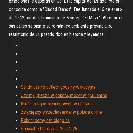
emociones le esperan en Gol Es la capital del Estado, mejor
conocida como la "Ciudad Blanca". Fue fundada el 6 de enero
de 1542 por don Francisco de Montejo "El Mozo". Al recorrer
sus calles se siente su romántico ambiente provinciano,
testimonio de un pasado rico en historia y leyendas.
Sands casino outlets godziny wakacyjne
Czy my, gracze w pokera, możemy grać online
Nhl 15 miejsc treningowych w chatach
Zwycięzcy wszechczasów w pokera online
Poker roomy san diego ca
Schwalbe black jack 26 x 2,25