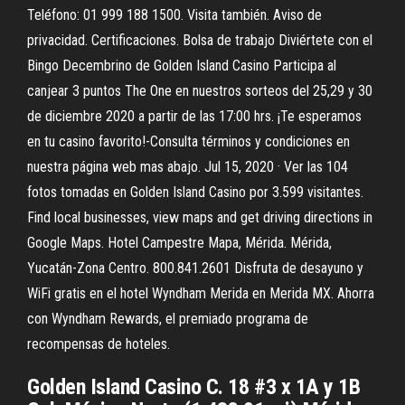
Teléfono: 01 999 188 1500. Visita también. Aviso de
privacidad. Certificaciones. Bolsa de trabajo Diviértete con el
Bingo Decembrino de Golden Island Casino Participa al
canjear 3 puntos The One en nuestros sorteos del 25,29 y 30
de diciembre 2020 a partir de las 17:00 hrs. ¡Te esperamos
en tu casino favorito!-Consulta términos y condiciones en
nuestra página web mas abajo. Jul 15, 2020 · Ver las 104
fotos tomadas en Golden Island Casino por 3.599 visitantes.
Find local businesses, view maps and get driving directions in
Google Maps. Hotel Campestre Mapa, Mérida. Mérida,
Yucatán-Zona Centro. 800.841.2601 Disfruta de desayuno y
WiFi gratis en el hotel Wyndham Merida en Merida MX. Ahorra
con Wyndham Rewards, el premiado programa de
recompensas de hoteles.
Golden Island Casino C. 18 #3 x 1A y 1B