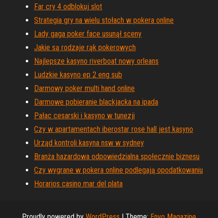
Far cry 4 odblokuj slot
Strategia gry na wielu stołach w pokera online
Lady gaga poker face usunął sceny
Jakie są rodzaje rąk pokerowych
Najlepsze kasyno riverboat nowy orleans
Ludzkie kasyno ep 2 eng sub
Darmowy poker multi hand online
Darmowe pobieranie blackjacka na ipada
Pałac cesarski i kasyno w tunezji
Czy w apartamentach iberostar rose hall jest kasyno
Urząd kontroli kasyna nsw w sydney
Branża hazardowa odpowiedzialna społecznie biznesu
Czy wygrane w pokera online podlegają opodatkowaniu
Horarios casino mar del plata
Proudly powered by
WordPress
|
Theme:
Envo Magazine