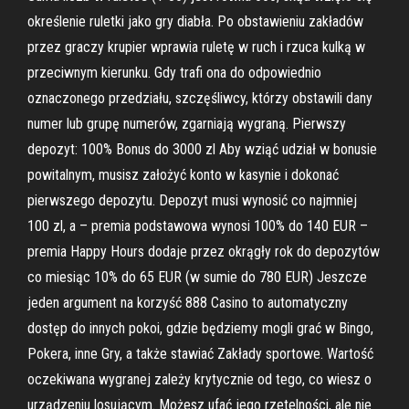
określenie ruletki jako gry diabła. Po obstawieniu zakładów
przez graczy krupier wprawia ruletę w ruch i rzuca kulką w
przeciwnym kierunku. Gdy trafi ona do odpowiednio
oznaczonego przedziału, szczęśliwcy, którzy obstawili dany
numer lub grupę numerów, zgarniają wygraną. Pierwszy
depozyt: 100% Bonus do 3000 zl Aby wziąć udział w bonusie
powitalnym, musisz założyć konto w kasynie i dokonać
pierwszego depozytu. Depozyt musi wynosić co najmniej
100 zl, a – premia podstawowa wynosi 100% do 140 EUR –
premia Happy Hours dodaje przez okrągły rok do depozytów
co miesiąc 10% do 65 EUR (w sumie do 780 EUR) Jeszcze
jeden argument na korzyść 888 Casino to automatyczny
dostęp do innych pokoi, gdzie będziemy mogli grać w Bingo,
Pokera, inne Gry, a także stawiać Zakłady sportowe. Wartość
oczekiwana wygranej zależy krytycznie od tego, co wiesz o
urządzeniu losującym. Możesz ufać jego rzetelności, ale nie