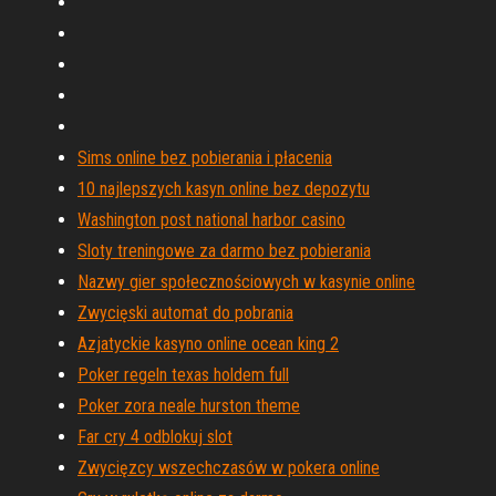
Sims online bez pobierania i płacenia
10 najlepszych kasyn online bez depozytu
Washington post national harbor casino
Sloty treningowe za darmo bez pobierania
Nazwy gier społecznościowych w kasynie online
Zwycięski automat do pobrania
Azjatyckie kasyno online ocean king 2
Poker regeln texas holdem full
Poker zora neale hurston theme
Far cry 4 odblokuj slot
Zwycięzcy wszechczasów w pokera online