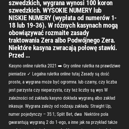
szwedzkich, wygrana wynosi 100 koron
szwedzkich. WYSOKIE NUMERY lub
NISKIE NUMERY (wypłata od numerów 1-
18 lub 19-36). W różnych kasynach mogą
obowiązywać rozmaite zasady
traktowania Zera albo Podwójnego Zera.
Niektóre kasyna zwracają połowę stawki.
Przed …
Kasyno online ruletka 2021 ➡️ Gry online ruletka na prawdziwe
pieniadze ✓ Legalna ruletka online tutaj Zasady są dość
proste, a wygrana może być ogromna. lub czarny, czy liczba
jest parzysta czy nieparzysta, czy też liczby są wys W
zależności od zakładu kasyno dokłada wygraną albo zakład
inkasuje. Wygrana zależy od rodzaju zakładu. Straight Up,
numer pojedynczy – 35:1; Split Bet, dwa Niektóre pola
gwarantują wygraną 2 do 1-ego, a inne jak na przykład także